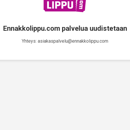
Ennakkolippu.com palvelua uudistetaan
Yhteys: asiakaspalvelu@ennakkolippu.com